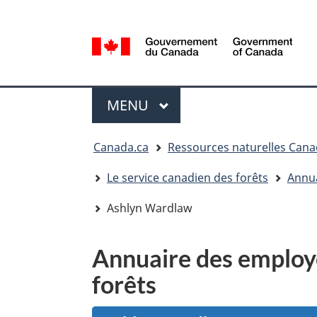
Sélection
de
la
/
langue
Government
Menu
of
MENU
PRINCIPAL
Canada
Vous
Canada.ca
Ressources naturelles Can
êtes
ici
Le service canadien des forêts
Annua
:
Ashlyn Wardlaw
Annuaire des employé
forêts