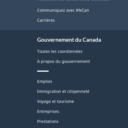
propos
de
Communiquez avec RNCan
ce
Carrières
site
Gouvernement du Canada
Toutes les coordonnées
À propos du gouvernement
Thèmes
Emplois
et
sujets
Immigration et citoyenneté
Voyage et tourisme
Entreprises
Prestations