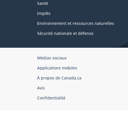
Santé
Impôts
Environnement et ressources naturelles
Sécurité nationale et défense
Organisation
Médias sociaux
du
Applications mobiles
gouvernement
du
À propos de Canada.ca
Canada
Avis
Confidentialité