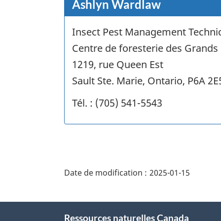
Ashlyn Wardlaw
Insect Pest Management Techni
Centre de foresterie des Grands
1219, rue Queen Est
Sault Ste. Marie, Ontario, P6A 2E
Tél. : (705) 541-5543
"Détails
de
Date de modification :
2025-01-15
la
page"
À
Ressources naturelles Canada