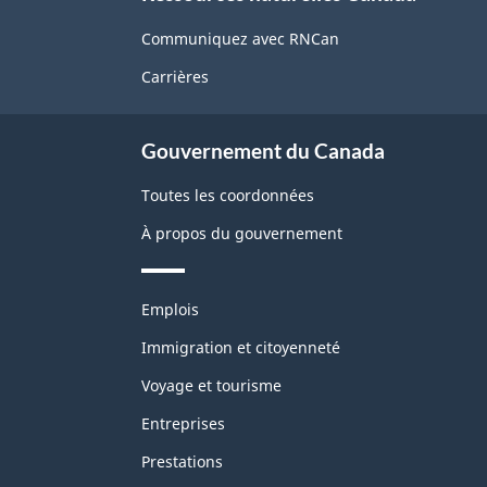
propos
de
Communiquez avec RNCan
ce
Carrières
site
Gouvernement du Canada
Toutes les coordonnées
À propos du gouvernement
Thèmes
Emplois
et
sujets
Immigration et citoyenneté
Voyage et tourisme
Entreprises
Prestations