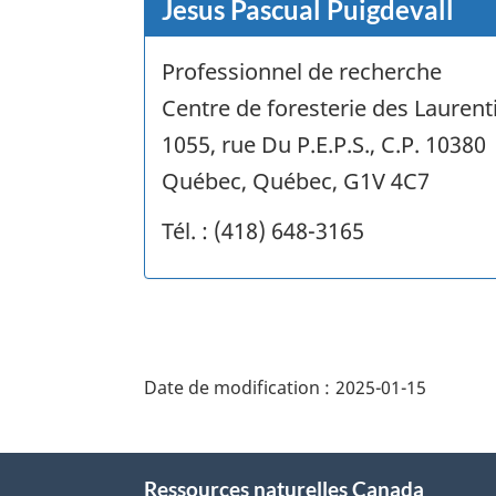
Jesus Pascual Puigdevall
Professionnel de recherche
Centre de foresterie des Laurent
1055, rue Du P.E.P.S., C.P. 10380
Québec, Québec, G1V 4C7
Tél. : (418) 648-3165
"Détails
de
Date de modification :
2025-01-15
la
page"
À
Ressources naturelles Canada