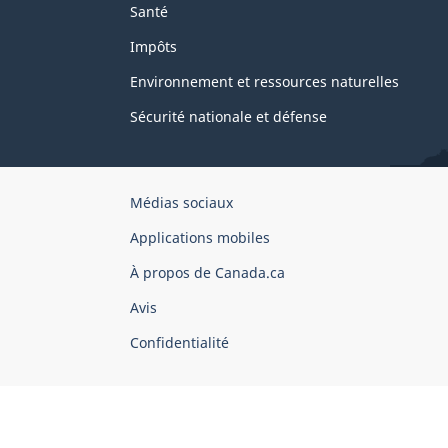
Santé
Impôts
Environnement et ressources naturelles
Sécurité nationale et défense
Organisation
Médias sociaux
du
Applications mobiles
gouvernement
du
À propos de Canada.ca
Canada
Avis
Confidentialité