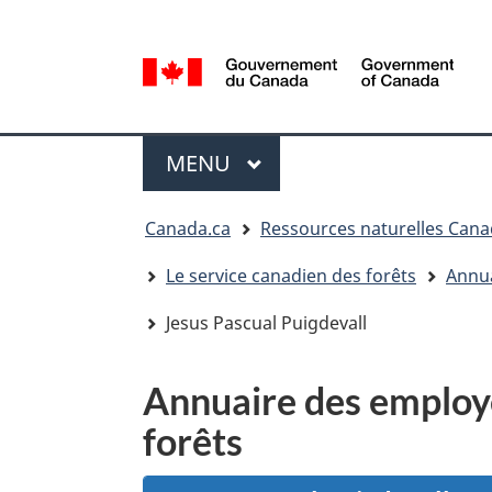
Sélection
de
la
/
langue
Government
Menu
of
MENU
PRINCIPAL
Canada
Vous
Canada.ca
Ressources naturelles Can
êtes
ici
Le service canadien des forêts
Annua
:
Jesus Pascual Puigdevall
Annuaire des employé
forêts