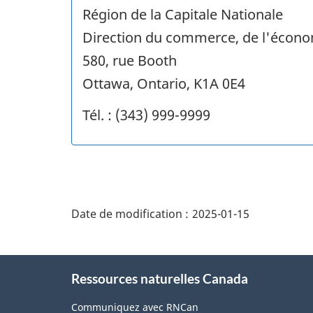
Région de la Capitale Nationale
Direction du commerce, de l'économ
580, rue Booth
Ottawa, Ontario, K1A 0E4
Tél. : (343) 999-9999
"Détails
de
Date de modification :
2025-01-15
la
page"
À
Ressources naturelles Canada
propos
de
Communiquez avec RNCan