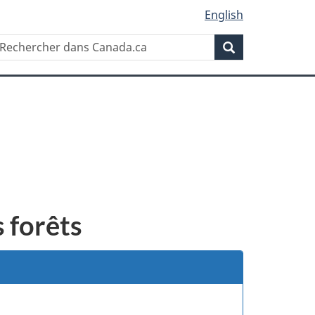
English
Rechercher
echercher
Rechercher
ans
anada.ca
 forêts