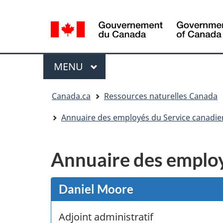
Sélection
de
la
/
langue
Government
Menu
MENU
PRINCIPAL
of
Canada
Vous
Canada.ca
Ressources naturelles Canada
êtes
ici
Annuaire des employés du Service canadie
:
Annuaire des employ
Daniel Moore
Adjoint administratif