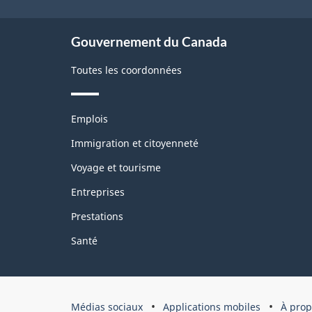
ce
site
Gouvernement du Canada
Toutes les coordonnées
Thèmes
Emplois
et
sujets
Immigration et citoyenneté
Voyage et tourisme
Entreprises
Prestations
Santé
Organisation
Médias sociaux
Applications mobiles
À prop