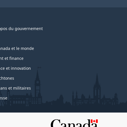
opos du gouvernement
anada et le monde
nt et finance
nce et innovation
chtones
ans et militaires
esse