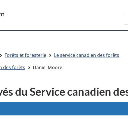
Passer
Passer
Passer
au
à
à
R
contenu
« Au
la
d
principal
sujet
version
C
du
HTML
gouvernement »
simplifiée
Forêts et foresterie
Le service canadien des forêts
n des forêts
Daniel Moore
és du Service canadien des