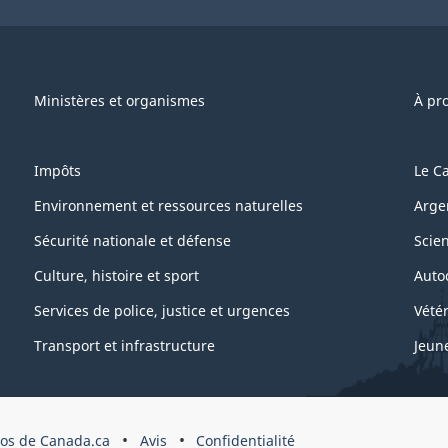
Ministères et organismes
À pr
Impôts
Le C
Environnement et ressources naturelles
Arge
Sécurité nationale et défense
Scie
Culture, histoire et sport
Auto
Services de police, justice et urgences
Vétér
Transport et infrastructure
Jeun
os de Canada.ca
Avis
Confidentialité