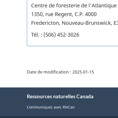
Centre de foresterie de l'Atlantique
1350, rue Regent, C.P. 4000
Fredericton, Nouveau-Brunswick, E
Tél. : (506) 452-3026
"Détails
de
Date de modification :
2025-01-15
la
page"
À
Ressources naturelles Canada
propos
de
Communiquez avec RNCan
ce