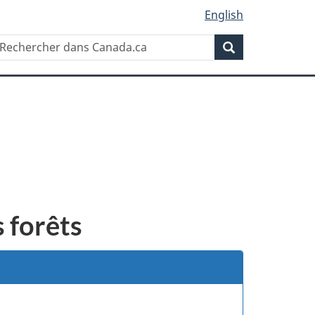
English
Rechercher
echercher
Rechercher
ans
anada.ca
 forêts