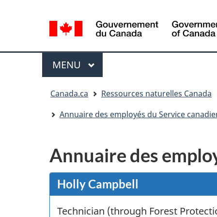
Sélection
de
la
/
langue
Government
Menu
MENU
PRINCIPAL
of
Canada
Vous
Canada.ca
Ressources naturelles Canada
êtes
ici
Annuaire des employés du Service canadie
:
Annuaire des employ
Holly Campbell
Technician (through Forest Protecti