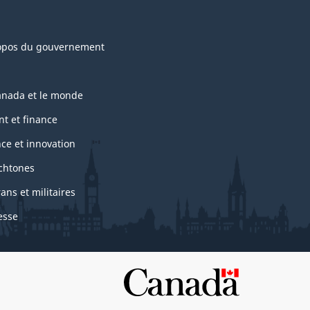
opos du gouvernement
anada et le monde
nt et finance
nce et innovation
chtones
ans et militaires
esse