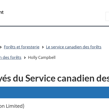
Passer
Passer
Passer
au
à
à
R
contenu
« Au
la
d
principal
sujet
version
C
du
HTML
gouvernement »
simplifiée
Forêts et foresterie
Le service canadien des forêts
n des forêts
Holly Campbell
és du Service canadien des
on Limited)