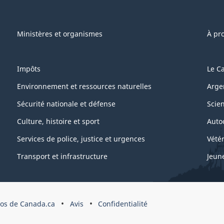
Ministères et organismes
À pr
Impôts
Le C
Environnement et ressources naturelles
Arge
Sécurité nationale et défense
Scie
Culture, histoire et sport
Auto
Services de police, justice et urgences
Vétér
Transport et infrastructure
Jeun
os de Canada.ca
Avis
Confidentialité