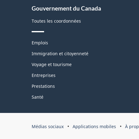
site
Gouvernement du Canada
Toutes les coordonnées
Thèmes
Emplois
et
sujets
Immigration et citoyenneté
Voyage et tourisme
Entreprises
Prestations
Santé
Organisation
Médias sociaux
Applications mobiles
À prop
du