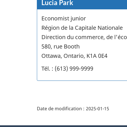
Lucia Park
Economist junior
Région de la Capitale Nationale
Direction du commerce, de l'éco
580, rue Booth
Ottawa, Ontario, K1A 0E4
Tél. : (613) 999-9999
"Détails
de
Date de modification :
2025-01-15
la
page"