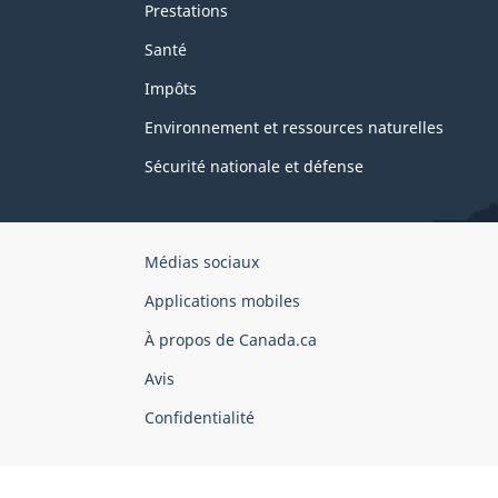
Prestations
Santé
Impôts
Environnement et ressources naturelles
Sécurité nationale et défense
Organisation
Médias sociaux
du
Applications mobiles
gouvernement
du
À propos de Canada.ca
Canada
Avis
Confidentialité