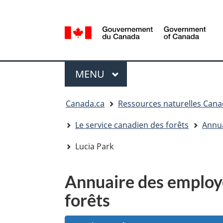
Sélection
de
la
/
langue
Government
Menu
of
MENU
PRINCIPAL
Canada
Vous
Canada.ca
Ressources naturelles Can
êtes
ici
Le service canadien des forêts
Annua
:
Lucia Park
Annuaire des employé
forêts