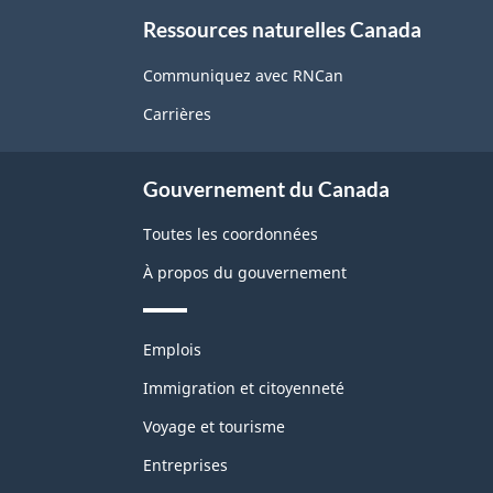
À
Ressources naturelles Canada
propos
de
Communiquez avec RNCan
ce
Carrières
site
Gouvernement du Canada
Toutes les coordonnées
À propos du gouvernement
Thèmes
Emplois
et
sujets
Immigration et citoyenneté
Voyage et tourisme
Entreprises