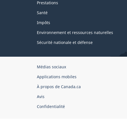
Prestations
Santé
Impôts
Environnement et ressources naturelles
Sécurité nationale et défense
Organisation
Médias sociaux
du
Applications mobiles
gouvernement
du
À propos de Canada.ca
Canada
Avis
Confidentialité