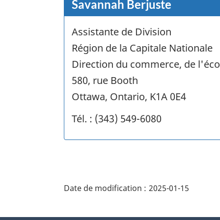
Savannah Berjuste
Assistante de Division
Région de la Capitale Nationale
Direction du commerce, de l'éco
580, rue Booth
Ottawa, Ontario, K1A 0E4
Tél. : (343) 549-6080
"Détails
de
Date de modification :
2025-01-15
la
page"