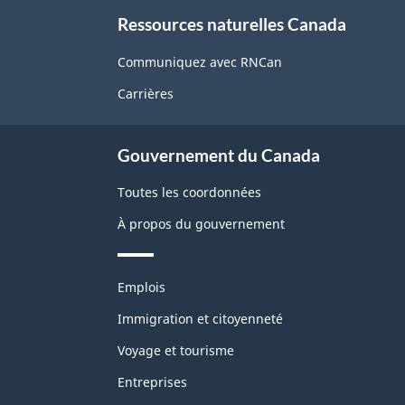
À
Ressources naturelles Canada
propos
de
Communiquez avec RNCan
ce
Carrières
site
Gouvernement du Canada
Toutes les coordonnées
À propos du gouvernement
Thèmes
Emplois
et
sujets
Immigration et citoyenneté
Voyage et tourisme
Entreprises