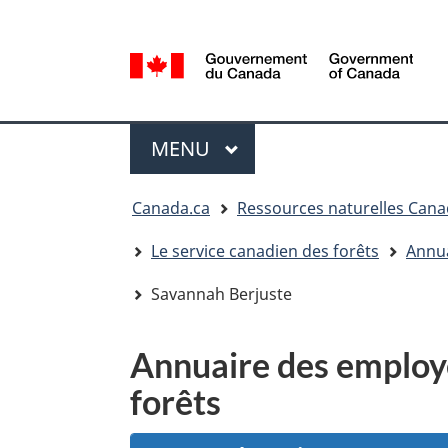
Sélection
de
la
/
langue
Government
Menu
of
MENU
PRINCIPAL
Canada
Vous
Canada.ca
Ressources naturelles Can
êtes
ici
Le service canadien des forêts
Annua
:
Savannah Berjuste
Annuaire des employé
forêts