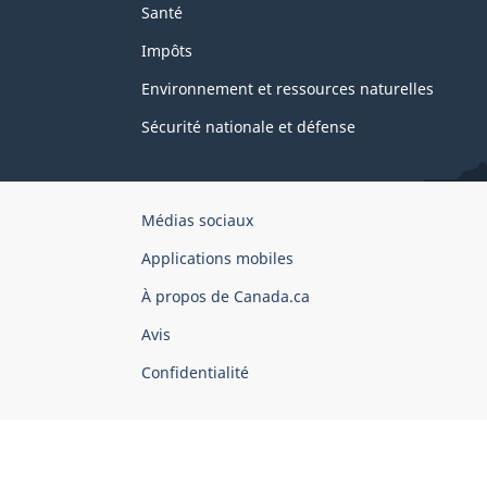
Santé
Impôts
Environnement et ressources naturelles
Sécurité nationale et défense
Organisation
Médias sociaux
du
Applications mobiles
gouvernement
du
À propos de Canada.ca
Canada
Avis
Confidentialité