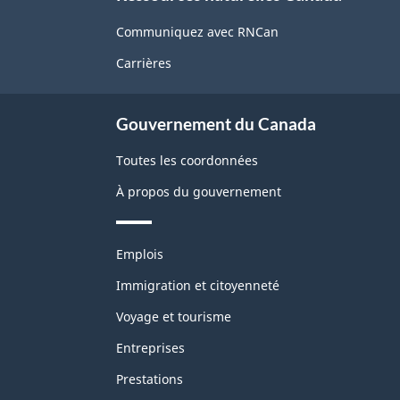
propos
de
Communiquez avec RNCan
ce
Carrières
site
Gouvernement du Canada
Toutes les coordonnées
À propos du gouvernement
Thèmes
Emplois
et
sujets
Immigration et citoyenneté
Voyage et tourisme
Entreprises
Prestations