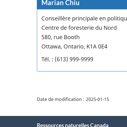
Marian Chiu
Conseillère principale en politiq
Centre de foresterie du Nord
580, rue Booth
Ottawa, Ontario, K1A 0E4
Tél. : (613) 999-9999
"Détails
de
Date de modification :
2025-01-15
la
page"
À
Ressources naturelles Canada