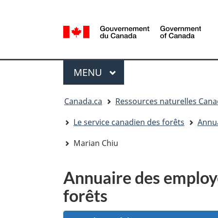
Sélection
de
la
/
langue
Government
Menu
of
MENU
PRINCIPAL
Canada
Vous
Canada.ca
Ressources naturelles Can
êtes
ici
Le service canadien des forêts
Annua
:
Marian Chiu
Annuaire des employé
forêts