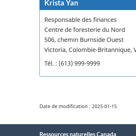
Krista Yan
Responsable des finances
Centre de foresterie du Nord
506, chemin Burnside Ouest
Victoria, Colombie-Britannique,
Tél. : (613) 999-9999
"Détails
de
Date de modification :
2025-01-15
la
page"
À
Ressources naturelles Canada