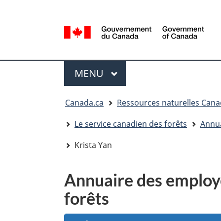
Sélection
de
la
/
langue
Government
Menu
of
MENU
PRINCIPAL
Canada
Vous
Canada.ca
Ressources naturelles Can
êtes
ici
Le service canadien des forêts
Annua
:
Krista Yan
Annuaire des employé
forêts