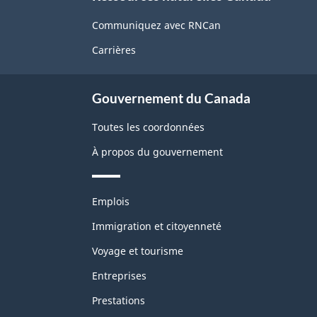
propos
de
Communiquez avec RNCan
ce
Carrières
site
Gouvernement du Canada
Toutes les coordonnées
À propos du gouvernement
Thèmes
Emplois
et
sujets
Immigration et citoyenneté
Voyage et tourisme
Entreprises
Prestations