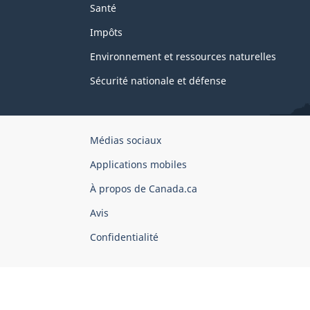
Santé
Impôts
Environnement et ressources naturelles
Sécurité nationale et défense
Organisation
Médias sociaux
du
Applications mobiles
gouvernement
du
À propos de Canada.ca
Canada
Avis
Confidentialité