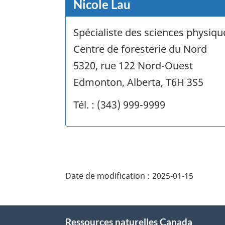
Nicole Lau
Spécialiste des sciences physiqu
Centre de foresterie du Nord
5320, rue 122 Nord-Ouest
Edmonton, Alberta, T6H 3S5
Tél. : (343) 999-9999
"Détails
de
Date de modification :
2025-01-15
la
page"
À
Ressources naturelles Canada