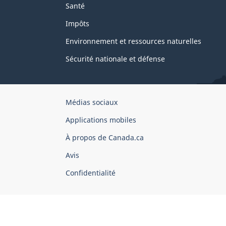
Santé
Impôts
Environnement et ressources naturelles
Sécurité nationale et défense
Organisation
Médias sociaux
du
Applications mobiles
gouvernement
du
À propos de Canada.ca
Canada
Avis
Confidentialité