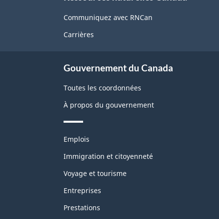
propos
de
Communiquez avec RNCan
ce
Carrières
site
Gouvernement du Canada
Toutes les coordonnées
À propos du gouvernement
Thèmes
Emplois
et
sujets
Immigration et citoyenneté
Voyage et tourisme
Entreprises
Prestations