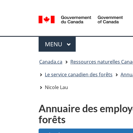
Sélection
de
la
/
langue
Government
Menu
of
MENU
PRINCIPAL
Canada
Vous
Canada.ca
Ressources naturelles Can
êtes
ici
Le service canadien des forêts
Annua
:
Nicole Lau
Annuaire des employé
forêts