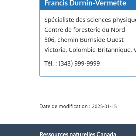
Francis Durnin-Vermette
Spécialiste des sciences physiqu
Centre de foresterie du Nord
506, chemin Burnside Ouest
Victoria, Colombie-Britannique,
Tél. : (343) 999-9999
"Détails
de
Date de modification :
2025-01-15
la
page"
À
Ressources naturelles Canada