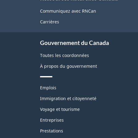
propos
de
Communiquez avec RNCan
ce
Carrières
site
Gouvernement du Canada
Toutes les coordonnées
À propos du gouvernement
Thèmes
Emplois
et
sujets
Immigration et citoyenneté
Voyage et tourisme
Entreprises
Prestations