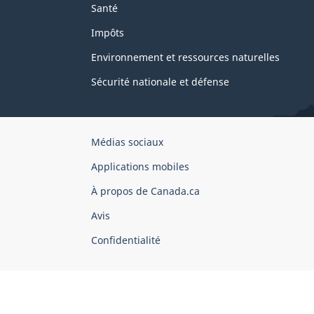
Santé
Impôts
Environnement et ressources naturelles
Sécurité nationale et défense
Organisation
Médias sociaux
du
Applications mobiles
gouvernement
du
À propos de Canada.ca
Canada
Avis
Confidentialité