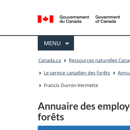
Sélection
de
la
/
langue
Government
Menu
of
MENU
PRINCIPAL
Canada
Vous
Canada.ca
Ressources naturelles Can
êtes
ici
Le service canadien des forêts
Annua
:
Francis Durnin-Vermette
Annuaire des employé
forêts