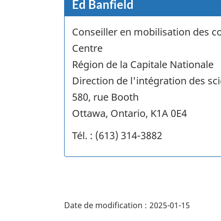
Ed Banfield
Conseiller en mobilisation des c
Centre
Région de la Capitale Nationale
Direction de l'intégration des sc
580, rue Booth
Ottawa, Ontario, K1A 0E4
Tél. : (613) 314-3882
"Détails
de
Date de modification :
2025-01-15
la