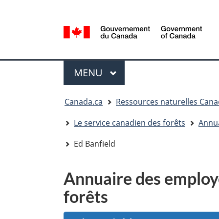
Sélection
de
la
/
langue
Government
Menu
of
MENU
PRINCIPAL
Canada
Vous
Canada.ca
Ressources naturelles Can
êtes
ici
Le service canadien des forêts
Annua
:
Ed Banfield
Annuaire des employé
forêts