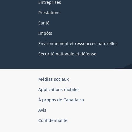
Entreprises
Prestations
Santé
Impôts
Environnement et ressources naturelles
Sécurité nationale et défense
Organisation
Médias sociaux
du
Applications mobiles
gouvernement
du
À propos de Canada.ca
Canada
Avis
Confidentialité