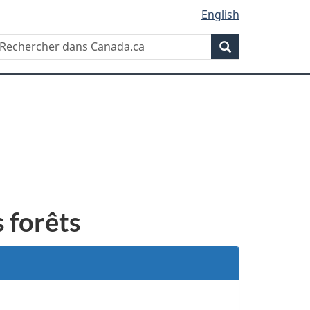
English
Rechercher
echercher
Rechercher
ans
anada.ca
 forêts