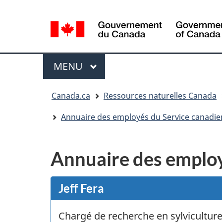
Sélection
de
la
/
langue
Government
Menu
MENU
PRINCIPAL
of
Canada
Vous
Canada.ca
Ressources naturelles Canada
êtes
ici
Annuaire des employés du Service canadie
:
Annuaire des employ
Jeff Fera
Chargé de recherche en sylviculture