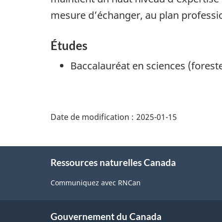
mesure d’échanger, au plan professio
Études
Baccalauréat en sciences (foreste
"Détails
de
Date de modification :
2025-01-15
la
page"
À
Ressources naturelles Canada
propos
de
Communiquez avec RNCan
ce
site
Gouvernement du Canada