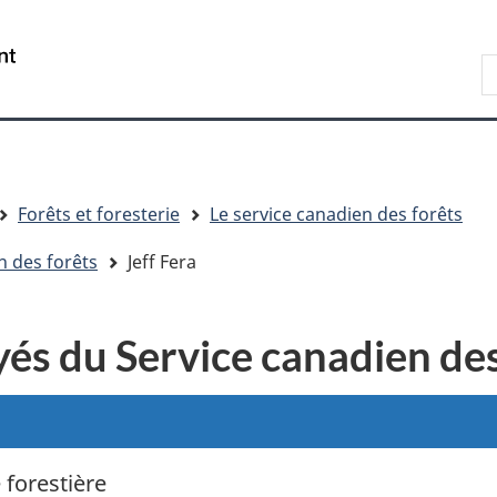
Passer
Passer
Passer
au
à
à
R
contenu
« Au
la
d
principal
sujet
version
C
du
HTML
gouvernement »
simplifiée
Forêts et foresterie
Le service canadien des forêts
n des forêts
Jeff Fera
és du Service canadien des
 forestière