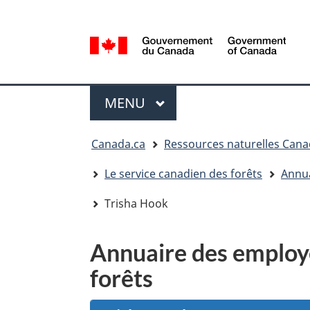
Sélection
de
la
/
langue
Government
Menu
of
MENU
PRINCIPAL
Canada
Vous
Canada.ca
Ressources naturelles Can
êtes
ici
Le service canadien des forêts
Annua
:
Trisha Hook
Annuaire des employé
forêts