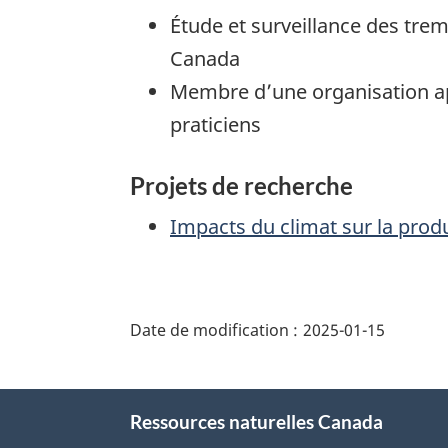
Étude et surveillance des trem
Canada
Membre d’une organisation 
praticiens
Projets de recherche
Impacts du climat sur la produ
"Détails
de
Date de modification :
2025-01-15
la
page"
À
Ressources naturelles Canada
propos