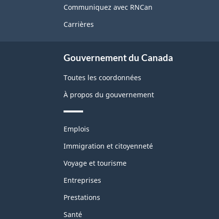
de
Communiquez avec RNCan
ce
Carrières
site
Gouvernement du Canada
Toutes les coordonnées
À propos du gouvernement
Thèmes
Emplois
et
sujets
Immigration et citoyenneté
Voyage et tourisme
Entreprises
Prestations
Santé