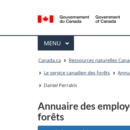
Sélection
de
la
/
langue
Government
Menu
of
MENU
PRINCIPAL
Canada
Vous
Canada.ca
Ressources naturelles Can
êtes
ici
Le service canadien des forêts
Annua
:
Daniel Perrakis
Annuaire des employé
forêts