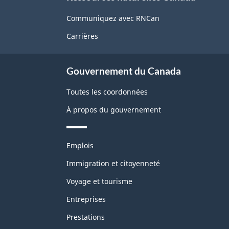
propos
de
Communiquez avec RNCan
ce
Carrières
site
Gouvernement du Canada
Toutes les coordonnées
À propos du gouvernement
Thèmes
Emplois
et
sujets
Immigration et citoyenneté
Voyage et tourisme
Entreprises
Prestations