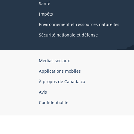
Santé
Impôts
Environnement et ressources naturelles
Sécurité nationale et défense
Organisation
Médias sociaux
du
Applications mobiles
gouvernement
du
À propos de Canada.ca
Canada
Avis
Confidentialité