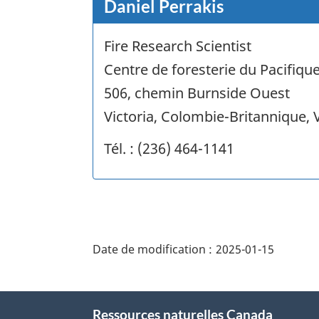
Daniel Perrakis
Fire Research Scientist
Centre de foresterie du Pacifiqu
506, chemin Burnside Ouest
Victoria, Colombie-Britannique,
Tél. : (236) 464-1141
"Détails
de
Date de modification :
2025-01-15
la
page"
À
Ressources naturelles Canada