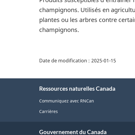
champignons. Utilisés en agricultu
plantes ou les arbres contre cert
champignons.
"Détails
de
Date de modification :
2025-01-15
la
page"
À
Ressources naturelles Canada
propos
de
Communiquez avec RNCan
ce
Carrières
site
Gouvernement du Canada