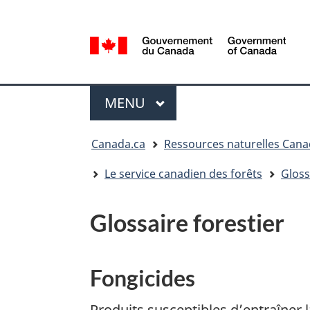
Sélection
de
la
/
langue
Government
Menu
of
MENU
PRINCIPAL
Canada
Vous
Canada.ca
Ressources naturelles Can
êtes
ici
Le service canadien des forêts
Gloss
:
Glossaire forestier
Fongicides
Produits susceptibles d’entraîner l