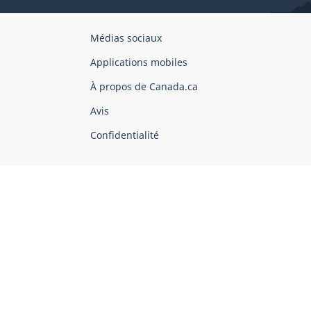
Organisation
Médias sociaux
du
Applications mobiles
gouvernement
du
À propos de Canada.ca
Canada
Avis
Confidentialité