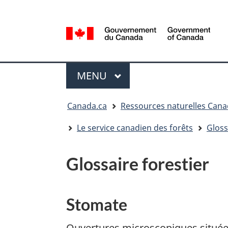
Sélection
de
la
/
langue
Government
Menu
of
MENU
PRINCIPAL
Canada
Vous
Canada.ca
Ressources naturelles Can
êtes
ici
Le service canadien des forêts
Gloss
:
Glossaire forestier
Stomate
Ouvertures microscopiques situées 