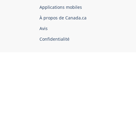
du
Applications mobiles
gouvernement
du
À propos de Canada.ca
Canada
Avis
Confidentialité