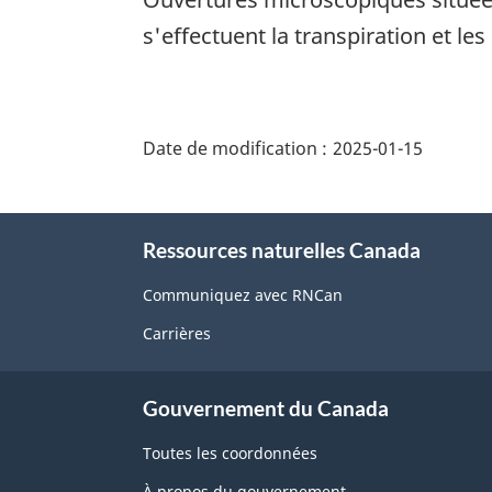
s'effectuent la transpiration et l
"Détails
de
Date de modification :
2025-01-15
la
page"
À
Ressources naturelles Canada
propos
de
Communiquez avec RNCan
ce
Carrières
site
Gouvernement du Canada
Toutes les coordonnées
À propos du gouvernement