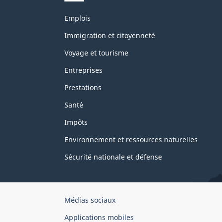
Thèmes
Emplois
et
sujets
Immigration et citoyenneté
Voyage et tourisme
Entreprises
Prestations
Santé
Impôts
Environnement et ressources naturelles
Sécurité nationale et défense
Organisation
Médias sociaux
du
Applications mobiles
gouvernement