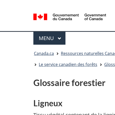
Sélection
de
la
/
langue
Government
Menu
of
MENU
PRINCIPAL
Canada
Vous
Canada.ca
Ressources naturelles Can
êtes
ici
Le service canadien des forêts
Gloss
:
Glossaire forestier
Ligneux
Tissu végétal contenant de la lign