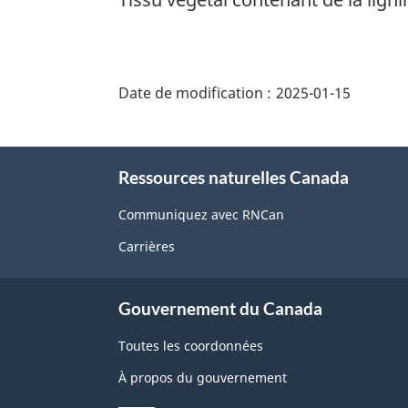
"Détails
de
Date de modification :
2025-01-15
la
page"
À
Ressources naturelles Canada
propos
de
Communiquez avec RNCan
ce
Carrières
site
Gouvernement du Canada
Toutes les coordonnées
À propos du gouvernement