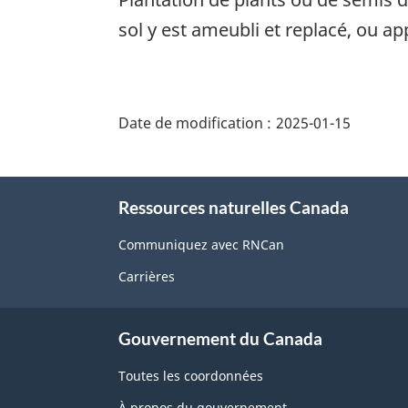
sol y est ameubli et replacé, ou ap
"Détails
de
Date de modification :
2025-01-15
la
page"
À
Ressources naturelles Canada
propos
de
Communiquez avec RNCan
ce
Carrières
site
Gouvernement du Canada
Toutes les coordonnées
À propos du gouvernement