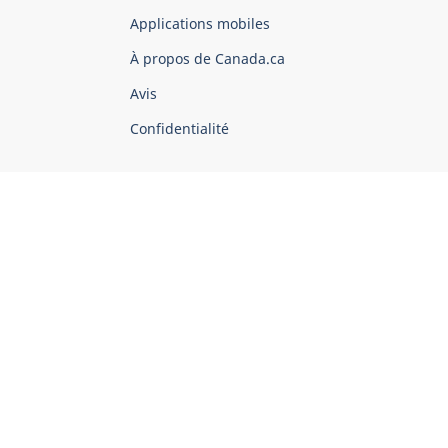
du
Applications mobiles
gouvernement
du
À propos de Canada.ca
Canada
Avis
Confidentialité