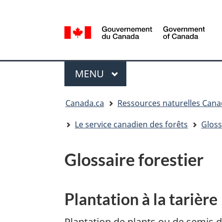
Sélection
de
la
/
langue
Government
Menu
of
MENU
PRINCIPAL
Canada
Vous
Canada.ca
Ressources naturelles Can
êtes
ici
Le service canadien des forêts
Gloss
:
Glossaire forestier
Plantation à la tarière
Plantation de plants ou de semis da