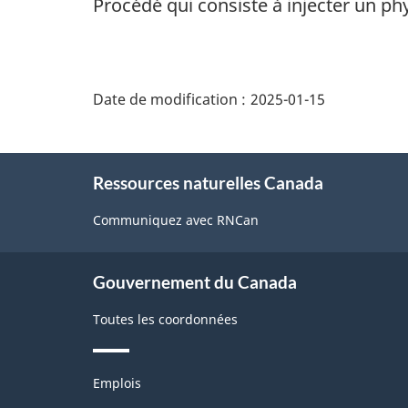
Procédé qui consiste à injecter un phy
"Détails
de
Date de modification :
2025-01-15
la
page"
À
Ressources naturelles Canada
propos
de
Communiquez avec RNCan
ce
site
Gouvernement du Canada
Toutes les coordonnées
Thèmes
Emplois
et