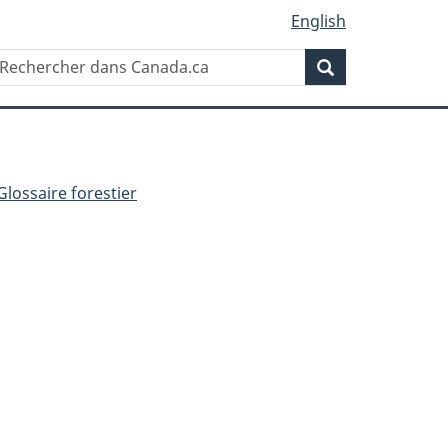
English
Rechercher
echercher
Rechercher
ans
anada.ca
Glossaire forestier