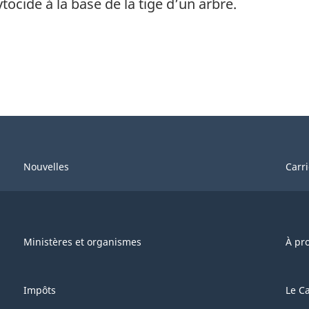
tocide à la base de la tige d’un arbre.
Nouvelles
Carr
Ministères et organismes
À pr
Impôts
Le C