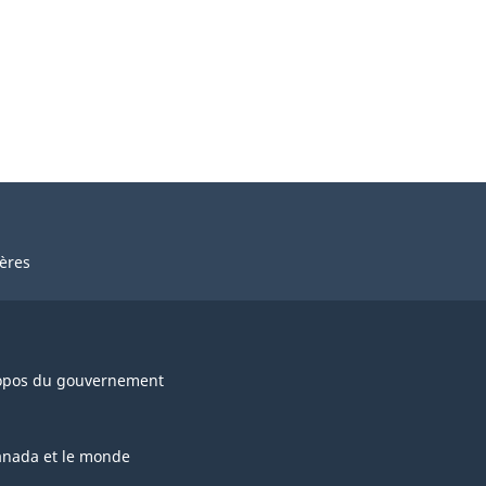
ières
opos du gouvernement
anada et le monde