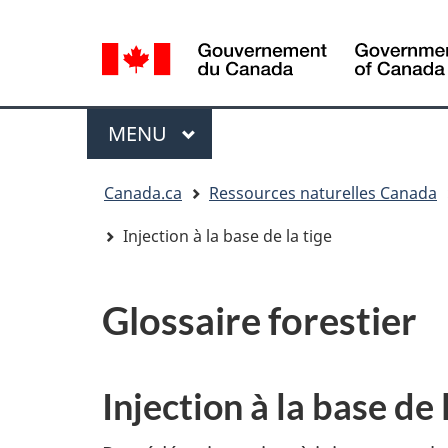
Sélection
de
la
/
langue
Government
Menu
MENU
PRINCIPAL
of
Canada
Vous
Canada.ca
Ressources naturelles Canada
êtes
ici
Injection à la base de la tige
:
Glossaire forestier
Injection à la base de 