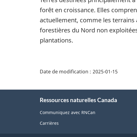
forêt en croissance. Elles compren
actuellement, comme les terrains a
forestières du Nord non exploitée
plantations.
"Détails
de
Date de modification :
2025-01-15
la
page"
À
Ressources naturelles Canada
propos
de
Communiquez avec RNCan
ce
Carrières
site