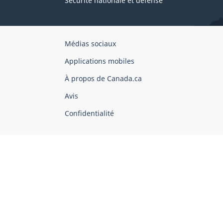
Sécurité nationale et défense
Organisation
Médias sociaux
du
Applications mobiles
gouvernement
du
À propos de Canada.ca
Canada
Avis
Confidentialité