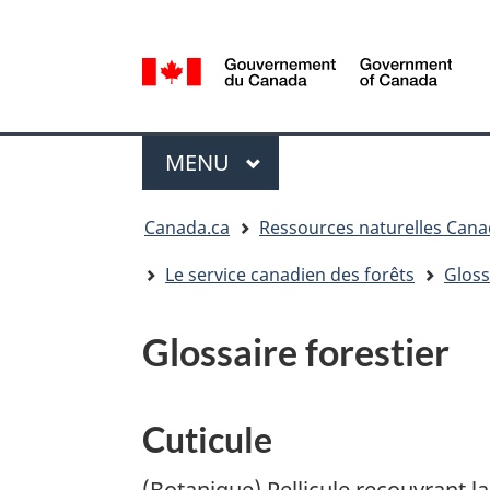
Sélection
de
la
/
langue
Government
Menu
of
MENU
PRINCIPAL
Canada
Vous
Canada.ca
Ressources naturelles Can
êtes
ici
Le service canadien des forêts
Gloss
:
Glossaire forestier
Cuticule
(Botanique) Pellicule recouvrant 