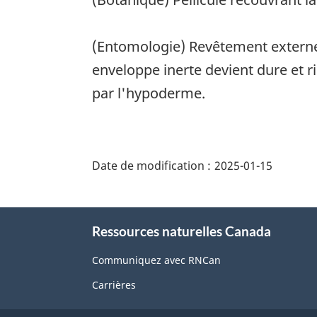
(Entomologie) Revêtement externe
enveloppe inerte devient dure et ri
par l'hypoderme.
"Détails
de
Date de modification :
2025-01-15
la
page"
À
Ressources naturelles Canada
propos
de
Communiquez avec RNCan
ce
Carrières
site