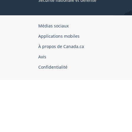
Sécurité nationale et défense
Organisation
Médias sociaux
du
Applications mobiles
gouvernement
du
À propos de Canada.ca
Canada
Avis
Confidentialité