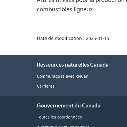
combustibles ligneux.
"Détails
de
Date de modification :
2025-01-15
la
page"
À
Ressources naturelles Canada
propos
de
Communiquez avec RNCan
ce
Carrières
site
Gouvernement du Canada
Toutes les coordonnées
À propos du gouvernement