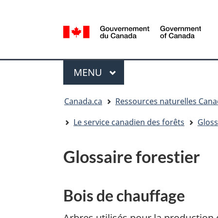
Sélection
de
la
/
langue
Government
Menu
of
MENU
PRINCIPAL
Canada
Vous
Canada.ca
Ressources naturelles Can
êtes
ici
Le service canadien des forêts
Gloss
:
Glossaire forestier
Bois de chauffage
Arbres utilisés pour la productio