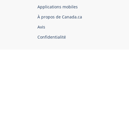
du
Applications mobiles
gouvernement
du
À propos de Canada.ca
Canada
Avis
Confidentialité