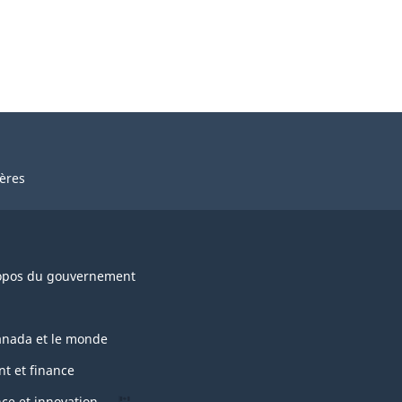
ières
opos du gouvernement
anada et le monde
nt et finance
nce et innovation