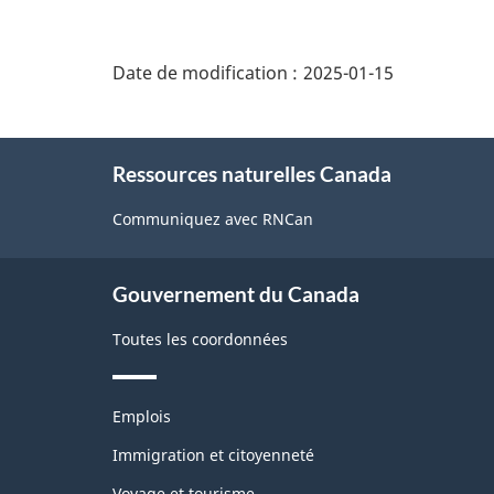
"Détails
de
Date de modification :
2025-01-15
la
page"
À
Ressources naturelles Canada
propos
de
Communiquez avec RNCan
ce
site
Gouvernement du Canada
Toutes les coordonnées
Thèmes
Emplois
et
sujets
Immigration et citoyenneté
Voyage et tourisme