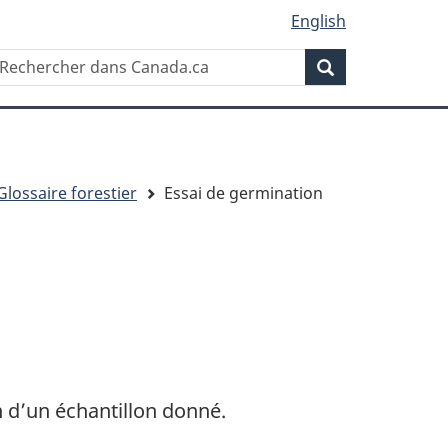
English
Rechercher
echercher
Rechercher
ans
anada.ca
Glossaire forestier
Essai de germination
n d’un échantillon donné.