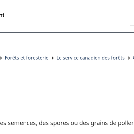
Passer
Passer
Passer
au
à
à
R
contenu
« Au
la
d
principal
sujet
version
C
du
HTML
gouvernement »
simplifiée
Forêts et foresterie
Le service canadien des forêts
é des semences, des spores ou des grains de polle