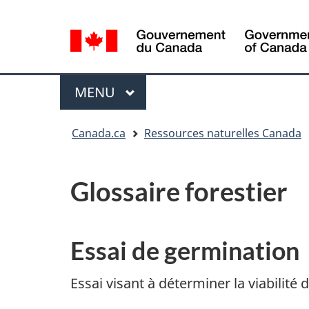
Sélection
de
la
/
langue
Government
Menu
MENU
PRINCIPAL
of
Canada
Vous
Canada.ca
Ressources naturelles Canada
êtes
ici
:
Glossaire forestier
Essai de germination
Essai visant à déterminer la viabilit