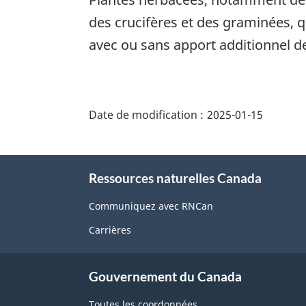
des crucifères et des graminées, qui
avec ou sans apport additionnel de 
"Détails
de
Date de modification :
2025-01-15
la
page"
À
Ressources naturelles Canada
propos
de
Communiquez avec RNCan
ce
Carrières
site
Gouvernement du Canada
Toutes les coordonnées