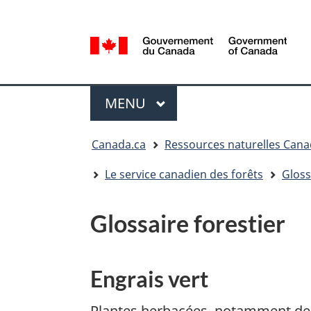
Sélection
de
la
/
langue
Government
Menu
of
MENU
PRINCIPAL
Canada
Vous
Canada.ca
Ressources naturelles Can
êtes
ici
Le service canadien des forêts
Gloss
:
Glossaire forestier
Engrais vert
Plantes herbacées, notamment de 