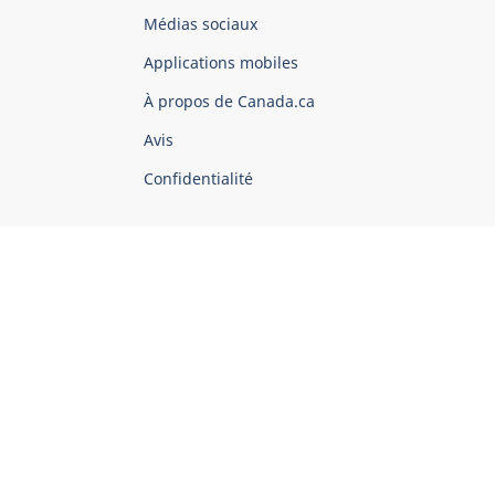
Organisation
Médias sociaux
du
Applications mobiles
gouvernement
du
À propos de Canada.ca
Canada
Avis
Confidentialité