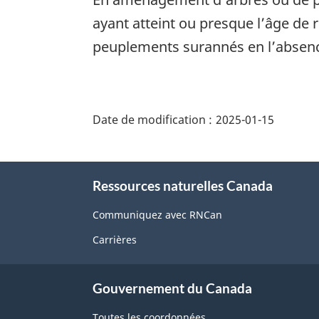
ayant atteint ou presque l’âge de 
peuplements surannés en l’absenc
"Détails
de
Date de modification :
2025-01-15
la
page"
À
Ressources naturelles Canada
propos
de
Communiquez avec RNCan
ce
Carrières
site
Gouvernement du Canada
Toutes les coordonnées