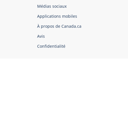
Organisation
Médias sociaux
du
Applications mobiles
gouvernement
du
À propos de Canada.ca
Canada
Avis
Confidentialité