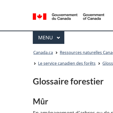
Sélection
de
la
/
langue
Government
Menu
of
MENU
PRINCIPAL
Canada
Vous
Canada.ca
Ressources naturelles Can
êtes
ici
Le service canadien des forêts
Gloss
:
Glossaire forestier
Mûr
En aménagement d’arbres ou de pe