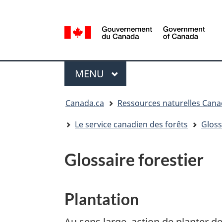
Sélection
de
la
/
langue
Government
Menu
of
MENU
PRINCIPAL
Canada
Vous
Canada.ca
Ressources naturelles Can
êtes
ici
Le service canadien des forêts
Gloss
:
Glossaire forestier
Plantation
Au sens large, action de planter 