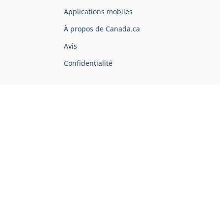
du
Applications mobiles
gouvernement
du
À propos de Canada.ca
Canada
Avis
Confidentialité