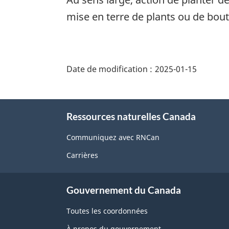
mise en terre de plants ou de bout
"Détails
de
Date de modification :
2025-01-15
la
page"
À
Ressources naturelles Canada
propos
de
Communiquez avec RNCan
ce
Carrières
site
Gouvernement du Canada
Toutes les coordonnées
À propos du gouvernement