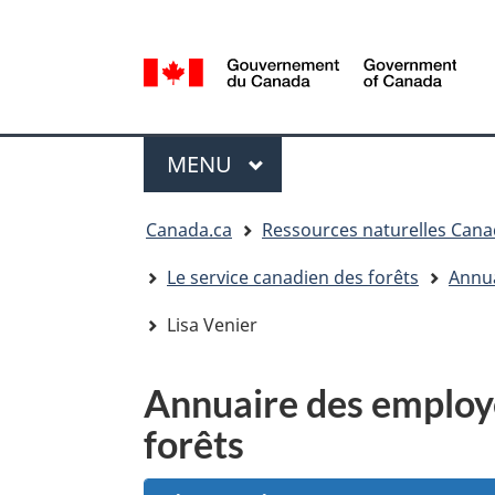
Sélection
de
la
/
langue
Government
Menu
of
MENU
PRINCIPAL
Canada
Vous
Canada.ca
Ressources naturelles Can
êtes
ici
Le service canadien des forêts
Annua
:
Lisa Venier
Annuaire des employé
forêts