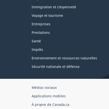
et
sujets
Immigration et citoyenneté
Voyage et tourisme
Entreprises
Prestations
Santé
Impôts
Environnement et ressources naturelles
Sécurité nationale et défense
Organisation
Médias sociaux
du
Applications mobiles
gouvernement
du
À propos de Canada.ca
Canada