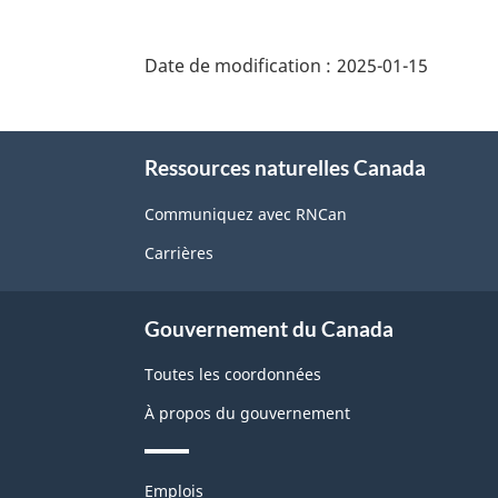
"Détails
de
Date de modification :
2025-01-15
la
page"
À
Ressources naturelles Canada
propos
de
Communiquez avec RNCan
ce
Carrières
site
Gouvernement du Canada
Toutes les coordonnées
À propos du gouvernement
Thèmes
Emplois