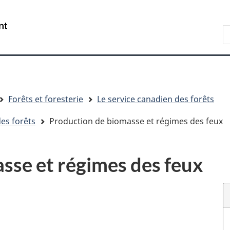
Passer
Passer
Passer
au
à
à
R
contenu
« Au
la
d
principal
sujet
version
C
du
HTML
gouvernement »
simplifiée
Forêts et foresterie
Le service canadien des forêts
es forêts
Production de biomasse et régimes des feux
sse et régimes des feux