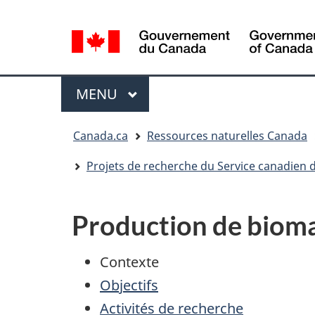
Sélection
de
la
/
langue
Government
Menu
MENU
PRINCIPAL
of
Canada
Vous
Canada.ca
Ressources naturelles Canada
êtes
ici
Projets de recherche du Service canadien d
:
Production de bioma
Contexte
Objectifs
Activités de recherche