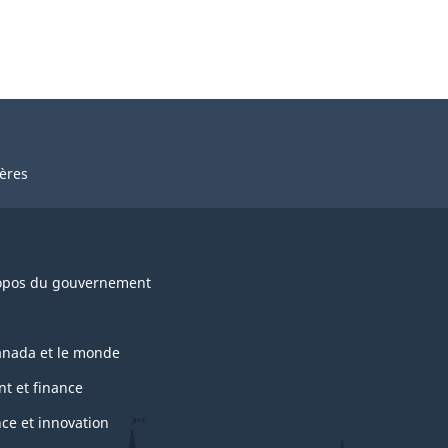
ières
opos du gouvernement
anada et le monde
nt et finance
nce et innovation