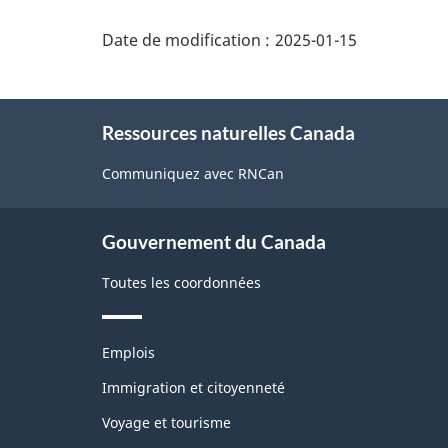
"Détails
de
Date de modification :
2025-01-15
la
page"
À
Ressources naturelles Canada
propos
de
Communiquez avec RNCan
ce
site
Gouvernement du Canada
Toutes les coordonnées
Thèmes
Emplois
et
sujets
Immigration et citoyenneté
Voyage et tourisme