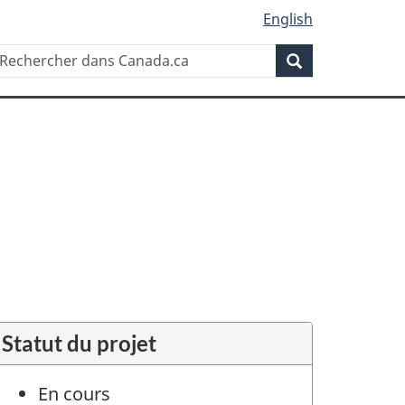
English
Rechercher
echercher
Rechercher
ans
anada.ca
Statut du projet
En cours